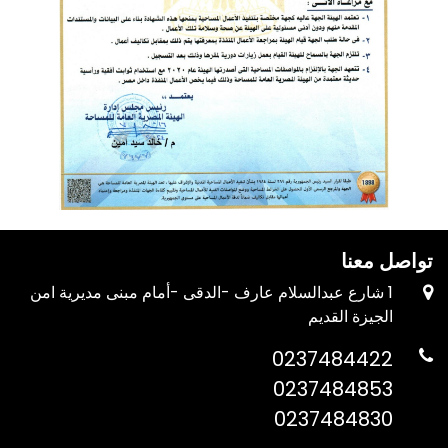
تواصل معنا
1 شارع عبدالسلام عارف -الدقى -أمام مبنى مديرية امن
الجيزة القديم
0237484422
0237484853
0237484830