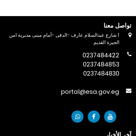
تواصل معنا
1 شارع عبدالسلام عارف -الدقى -أمام مبنى مديرية امن
الجيزة القديم
0237484422
0237484853
0237484830
portal@esa.gov.eg
آخر الأخبار