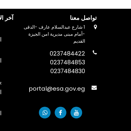
تواصل معنا
آخر ال
1 شارع عبدالسلام عارف -الدقى
-أمام مبنى مديرية امن الجيزة
ا
القديم
0237484422
ا
0237484853
0237484830
ي
portal@esa.gov.eg
ا
ا