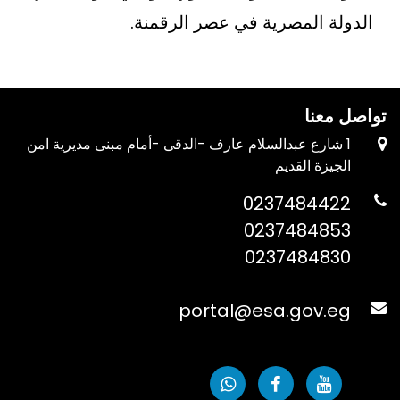
الدولة المصرية في عصر الرقمنة.
تواصل معنا
1 شارع عبدالسلام عارف -الدقى -أمام مبنى مديرية امن
الجيزة القديم
0237484422
0237484853
0237484830
portal@esa.gov.eg