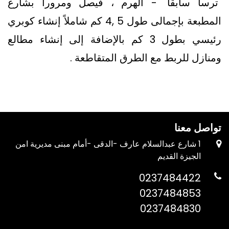
"ترسا سابقًا" - الهرم ، فيصل ومرورا بشارع
المطبعة بإجمالى طول 5 ,4 كم شاملاً إنشاء كوبري
رئيسي بطول 3 كم بالإضافة إلى إنشاء مطالع
ومنازل للربط مع الطرق المتقاطعة .
تواصل معنا
1 شارع عبدالسلام عارف -الدقى -أمام مبنى مديرية امن
الجيزة القديم
0237484422
0237484853
0237484830