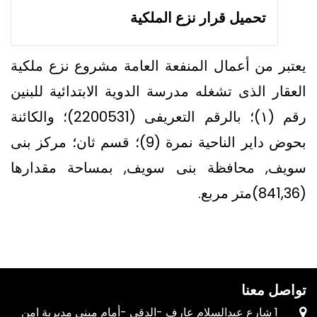
تحميل قرار نزع الملكية
يعتبر من أعمال المنفعة العامة مشروع نزع ملكية
العقار الذى تشغله مدرسة الدوية الابتدائية للبنين
رقم (١)؛‏ بالرقم التعريفى (‏2200531)؛ والكائنة
بحوض داير الناحية نمرة (9)؛ قسم ثان؛ مركز بنى
سويف, محافظة بنى سويف, بمساحة مقدارها
(841,36)متر مربع.
تواصل معنا
1 شارع عبدالسلام عارف -الدقى -أمام مبنى مديرية امن