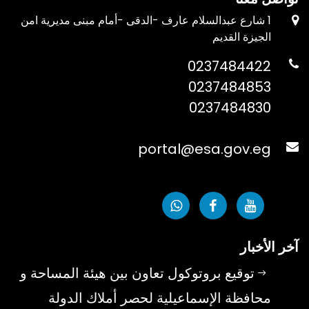
1 شارع عبدالسلام عارف -الدقى -أمام مبنى مديرية امن
الجيزة القديم
0237484422
0237484853
0237484830
portal@esa.gov.eg
آخر الأخبار
توقيع بروتوكول تعاون بين هيئة المساحة و
محافظة الإسماعيلية لحصر أملاك الدولة