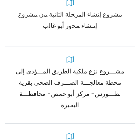
مشرﻭﻉ ﺇﻨﺸﺎﺀ ﺍﻟﻤﺭﺤﻠﺔ ﺍﻟﺜﺎﻨﻴﺔ ﻤﻥ ﻤﺸﺭﻭﻉ
ﺇﻨـﺸﺎﺀ‬ ‫ﻤﺤﻭﺭ ﺃﺒﻭ ﻏﺎﻟﺏ
مشـــروع نزع ملكية الطريق المـــؤدى إلى
محطة‬ ‫معالجـــة الصـــرف الصحى بقرية
بطـــورس- ‬مركز أبو حمص- ‬محافظـــة
البحيرة