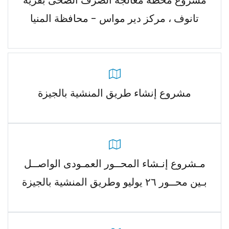
مشروع محطة معالجة الصرف الصحى بقرية
تانوف ، مركز دير مواس - محافظة المنيا
مشروع إنشاء طريق المنشية بالجيزة
مـشروع إنـشاء المحــور العمـودى الواصــل
بـين محــور ٢٦ يوليو وطريق المنشية بالجيزة