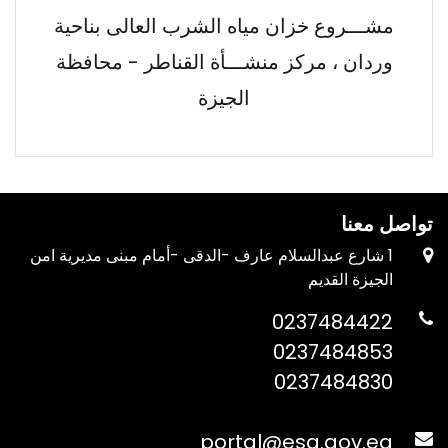
مشـــروع خزان مياه الشرب العالى بناحية
وردان ، مركز منشـــأة القناطر - محافظة
الجيزة
تواصل معنا
1 شارع عبدالسلام عارف -الدقى -أمام مبنى مديرية امن
الجيزة القديم
0237484422
0237484853
0237484830
portal@esa.gov.eg