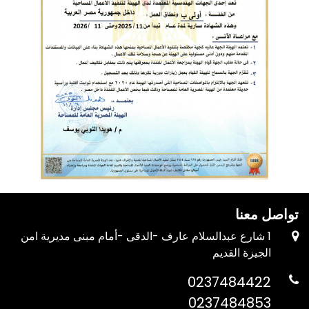
تواصل معنا
1 شارع عبدالسلام عارف -الدقى -أمام مبنى مديرية امن
الجيزة القديم
0237484422
0237484853