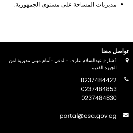
مديريات المساحة على مستوى الجمهورية.
تواصل معنا
1 شارع عبدالسلام عارف -الدقى -أمام مبنى مديرية امن
الجيزة القديم
0237484422
0237484853
0237484830
portal@esa.gov.eg