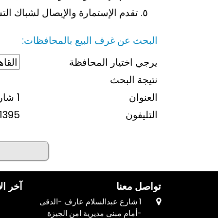
تقدم الإستمارة والإيصال لشباك ال
البحث عن غرف البيع بالمحافظات:
يرجي اختيار المحافظة
نتيجة البحث
العنوان
1 شارع صفية زغلول بالمبتديان (السيدة زينب)
التليفون
1395
تواصل معنا
آخر ال
1 شارع عبدالسلام عارف -الدقى
-أمام مبنى مديرية امن الجيزة