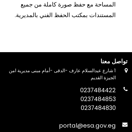
المساحة مع حفظ صورة كاملة من جميع
المستندات بمكتب الحفظ الفني بالمديرية.
تواصل معنا
1 شارع عبدالسلام عارف -الدقى -أمام مبنى مديرية امن
الجيزة القديم
0237484422
0237484853
0237484830
portal@esa.gov.eg